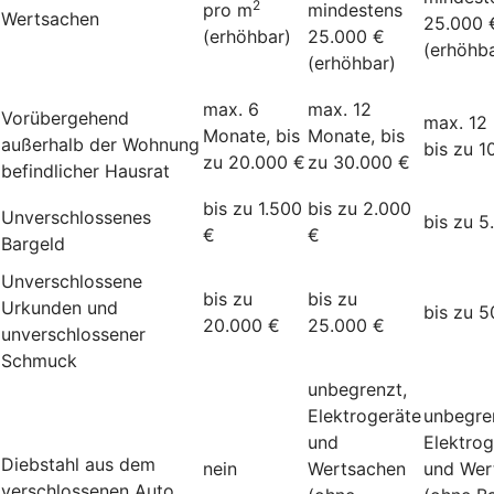
2
pro m
mindestens
Wertsachen
25.000 
(erhöhbar)
25.000 €
(erhöhba
(erhöhbar)
max. 6
max. 12
Vorübergehend
max. 12
Monate, bis
Monate, bis
außerhalb der Wohnung
bis zu 1
zu 20.000 €
zu 30.000 €
befindlicher Hausrat
bis zu 1.500
bis zu 2.000
Unverschlossenes
bis zu 5
€
€
Bargeld
Unverschlossene
bis zu
bis zu
Urkunden und
bis zu 5
20.000 €
25.000 €
unverschlossener
Schmuck
unbegrenzt,
Elektrogeräte
unbegre
und
Elektrog
Diebstahl aus dem
nein
Wertsachen
und Wer
verschlossenen Auto