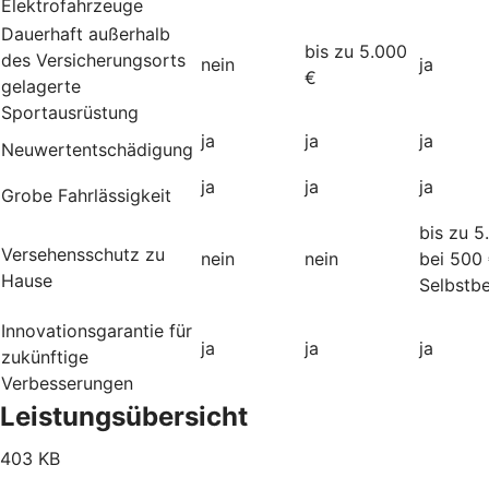
Elektrofahrzeuge
Dauerhaft außerhalb
bis zu 5.000
des Versicherungsorts
nein
ja
€
gelagerte
Sportausrüstung
ja
ja
ja
Neuwertentschädigung
ja
ja
ja
Grobe Fahrlässigkeit
bis zu 5
Versehensschutz zu
nein
nein
bei 500
Hause
Selbstbe
Innovationsgarantie für
ja
ja
ja
zukünftige
Verbesserungen
Leistungsübersicht
403 KB