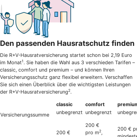
Den passenden Hausratschutz finden
Die R+V-Hausratversicherung startet schon bei 2,19 Euro
1
im Monat
. Sie haben die Wahl aus 3 verschieden Tarifen –
classic, comfort und premium – und können Ihren
Versicherungsschutz ganz flexibel erweitern. Verschaffen
Sie sich einen Überblick über die wichtigsten Leistungen
2
der R+V-Hausratversicherung
.
classic
comfort
premiu
unbegrenzt
unbegrenzt
unbegre
Versicherungssumme
200 €
200 € p
2
200 €
pro m
,
mindest