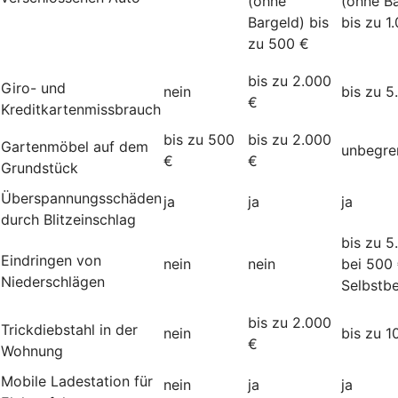
(ohne
(ohne Ba
Bargeld) bis
bis zu 1
zu 500 €
bis zu 2.000
Giro- und
nein
bis zu 5
€
Kreditkartenmissbrauch
bis zu 500
bis zu 2.000
Gartenmöbel auf dem
unbegre
€
€
Grundstück
Überspannungsschäden
ja
ja
ja
durch Blitzeinschlag
bis zu 5
Eindringen von
nein
nein
bei 500
Niederschlägen
Selbstbe
bis zu 2.000
Trickdiebstahl in der
nein
bis zu 1
€
Wohnung
Mobile Ladestation für
nein
ja
ja