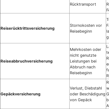
Rücktransport
R
F
T
Stornokosten vor
F
Reiserücktrittsversicherung
Reisebeginn
l
g
L
Mehrkosten oder
t
nicht genutzte
R
Reiseabbruchversicherung
Leistungen bei
e
Abbruch nach
f
Reisebeginn
R
R
Verlust, Diebstahl
w
Gepäckversicherung
oder Beschädigung
G
von Gepäck
b
A