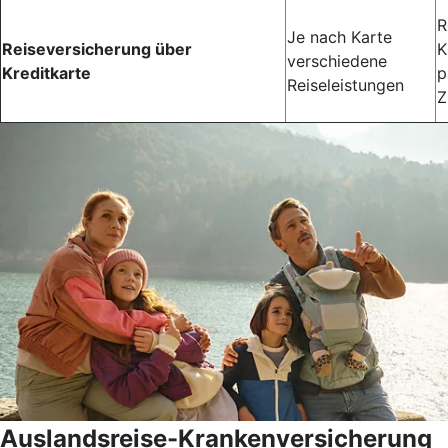
R
Je nach Karte
Reiseversicherung über
K
verschiedene
Kreditkarte
p
Reiseleistungen
Z
Auslandsreise-Krankenversicherung