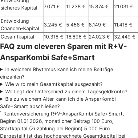
Entwicklung
7.071 €
11.238 €
15.874 €
21.031 €
sicheres Kapital
Entwicklung
3.245 €
5.458 €
8.149 €
11.418 €
Chancen-Kapital
Gesamtkapital
10.316 €
16.696 €
24.023 €
32.449 €
FAQ zum cleveren Sparen mit R+V-
AnsparKombi Safe+Smart
In welchem Rhythmus kann ich meine Beiträge
einzahlen?
Wie wird mein Gesamtkapital ausgezahlt?
Wo liegt der Unterschied zu einem Tagesgeldkonto?
Bis zu welchem Alter kann ich die AnsparKombi
Safe+Smart abschließen?
1
Rentenversicherung R+V-AnsparKombi Safe+Smart,
Beginn 01.01.2026, monatlicher Beitrag 100 Euro,
Startkapital (Zuzahlung bei Beginn) 5.000 Euro.
Dargestellt ist das hochgerechnete Gesamtkapital bei